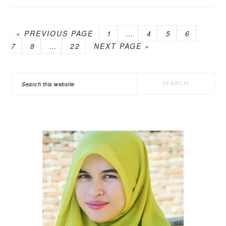
GO
PAGE
Interim
PAGE
PAGE
PAGE
PAGE
«
PREVIOUS PAGE
1
…
4
5
6
TO
PAGE
Interim
PAGE
GO
pages
7
8
…
22
NEXT PAGE »
pages
TO
omitted
omitted
PRIMARY
Search
SIDEBAR
this
website