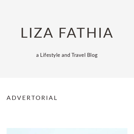
Skip
Skip
Skip
to
to
to
primary
main
primary
LIZA FATHIA
navigation
content
sidebar
a Lifestyle and Travel Blog
ADVERTORIAL