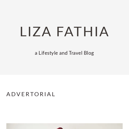
Skip
Skip
Skip
to
to
to
primary
main
primary
LIZA FATHIA
navigation
content
sidebar
a Lifestyle and Travel Blog
ADVERTORIAL