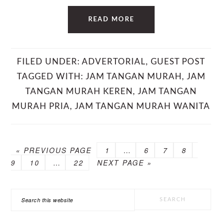
READ MORE
FILED UNDER:
ADVERTORIAL
,
GUEST POST
TAGGED WITH:
JAM TANGAN MURAH
,
JAM
TANGAN MURAH KEREN
,
JAM TANGAN
MURAH PRIA
,
JAM TANGAN MURAH WANITA
GO
PAGE
Interim
PAGE
PAGE
PAGE
PAGE
«
PREVIOUS PAGE
1
…
6
7
8
TO
PAGE
Interim
PAGE
GO
pages
9
10
…
22
NEXT PAGE »
pages
TO
omitted
omitted
PRIMARY
Search
SIDEBAR
this