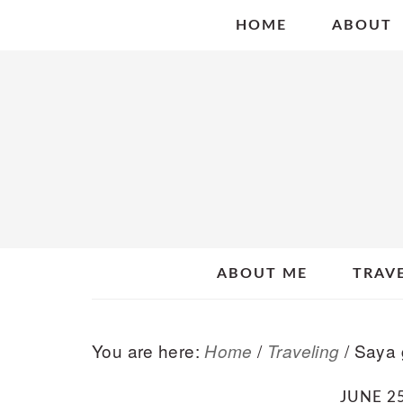
Skip
Skip
Skip
HOME
ABOUT
to
to
to
primary
main
primary
navigation
content
sidebar
ABOUT ME
TRAV
You are here:
/
/
Saya g
Home
Traveling
JUNE 25