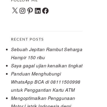
FOLLOW ME
X
Instagram
Pinterest
LinkedIn
Facebook
RECENT POSTS
Sebuah Jepitan Rambut Seharga
Hampir 150 ribu
Saya gagal ujian kenaikan tingkat
Panduan Menghubungi
WhatsApp BCA di 08111500998
untuk Penggantian Kartu ATM
Mengoptimalkan Penggunaan
Motor Listrik Indonesia demi