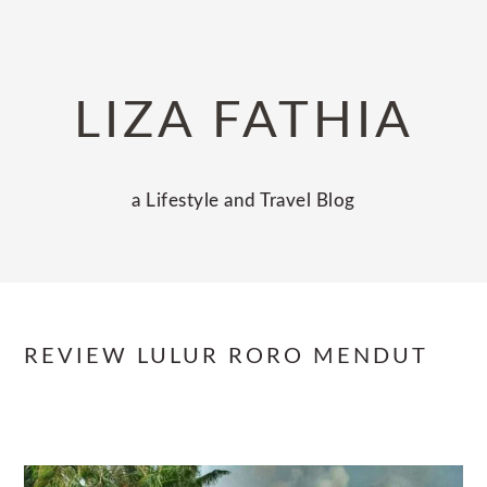
Skip
Skip
Skip
to
to
to
primary
main
primary
LIZA FATHIA
navigation
content
sidebar
a Lifestyle and Travel Blog
REVIEW LULUR RORO MENDUT