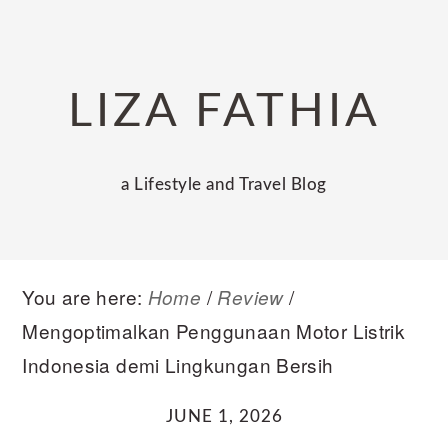
Skip
Skip
Skip
to
to
to
primary
main
primary
LIZA FATHIA
navigation
content
sidebar
a Lifestyle and Travel Blog
You are here:
/
/
Home
Review
Mengoptimalkan Penggunaan Motor Listrik
Indonesia demi Lingkungan Bersih
JUNE 1, 2026