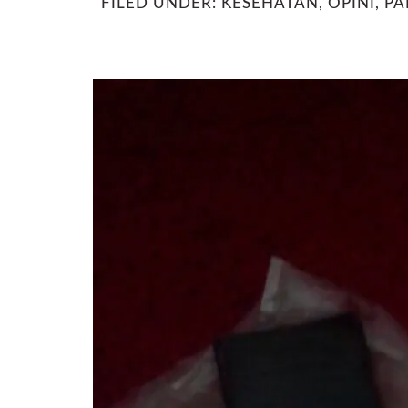
FILED UNDER:
KESEHATAN
,
OPINI
,
PA