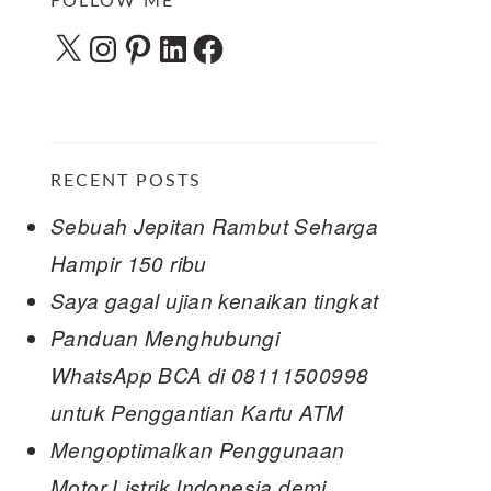
FOLLOW ME
X
Instagram
Pinterest
LinkedIn
Facebook
RECENT POSTS
Sebuah Jepitan Rambut Seharga
Hampir 150 ribu
Saya gagal ujian kenaikan tingkat
Panduan Menghubungi
WhatsApp BCA di 08111500998
untuk Penggantian Kartu ATM
Mengoptimalkan Penggunaan
Motor Listrik Indonesia demi