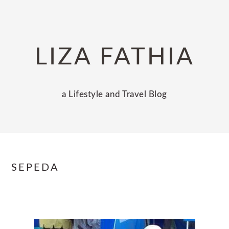
Skip
Skip
Skip
to
to
to
primary
main
primary
LIZA FATHIA
navigation
content
sidebar
a Lifestyle and Travel Blog
SEPEDA