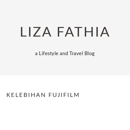
Skip
Skip
Skip
to
to
to
primary
main
primary
LIZA FATHIA
navigation
content
sidebar
a Lifestyle and Travel Blog
KELEBIHAN FUJIFILM