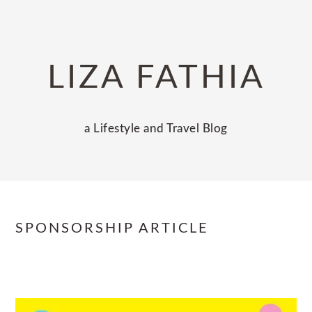
Skip
Skip
Skip
to
to
to
primary
main
primary
LIZA FATHIA
navigation
content
sidebar
a Lifestyle and Travel Blog
SPONSORSHIP ARTICLE