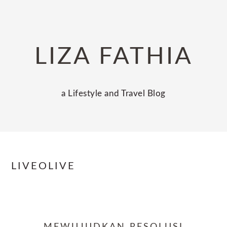
Skip
Skip
Skip
to
to
to
primary
main
primary
LIZA FATHIA
navigation
content
sidebar
a Lifestyle and Travel Blog
LIVEOLIVE