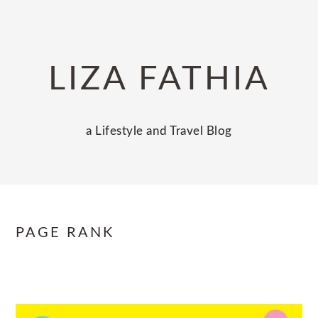
Skip
Skip
Skip
to
to
to
primary
main
primary
LIZA FATHIA
navigation
content
sidebar
a Lifestyle and Travel Blog
PAGE RANK