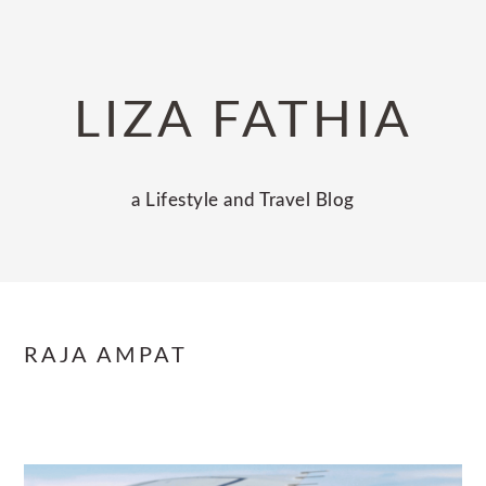
Skip
Skip
Skip
to
to
to
primary
main
primary
LIZA FATHIA
navigation
content
sidebar
a Lifestyle and Travel Blog
RAJA AMPAT