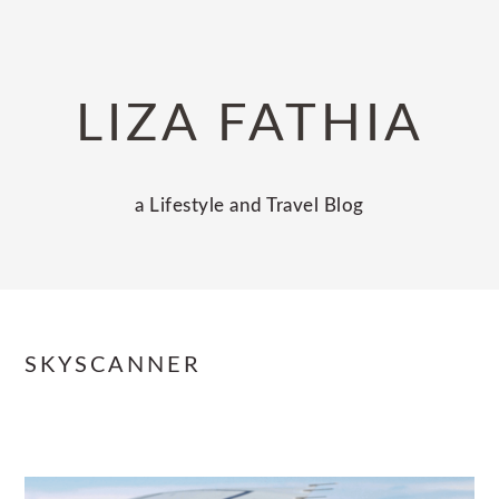
Skip
Skip
Skip
to
to
to
primary
main
primary
LIZA FATHIA
navigation
content
sidebar
a Lifestyle and Travel Blog
SKYSCANNER