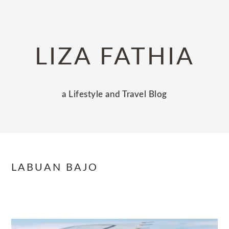
Skip
Skip
Skip
to
to
to
primary
main
primary
LIZA FATHIA
navigation
content
sidebar
a Lifestyle and Travel Blog
LABUAN BAJO