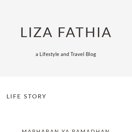
Skip
Skip
Skip
to
to
to
primary
main
primary
LIZA FATHIA
navigation
content
sidebar
a Lifestyle and Travel Blog
LIFE STORY