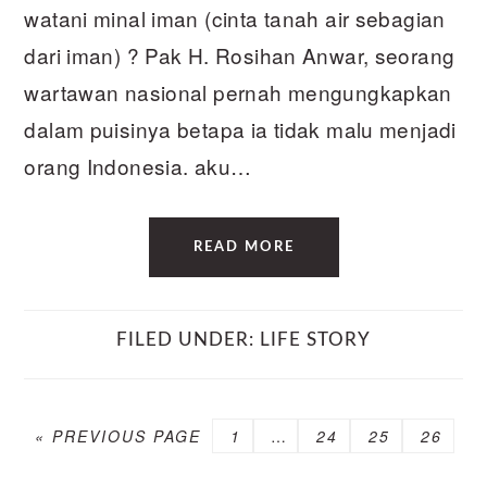
watani minal iman (cinta tanah air sebagian
dari iman) ? Pak H. Rosihan Anwar, seorang
wartawan nasional pernah mengungkapkan
dalam puisinya betapa ia tidak malu menjadi
orang Indonesia. aku…
READ MORE
FILED UNDER:
LIFE STORY
GO
PAGE
Interim
PAGE
PAGE
PAGE
«
PREVIOUS PAGE
1
…
24
25
26
TO
pages