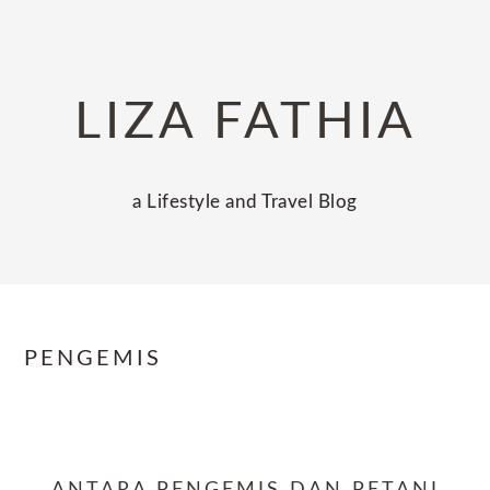
Skip
Skip
Skip
to
to
to
primary
main
primary
LIZA FATHIA
navigation
content
sidebar
a Lifestyle and Travel Blog
PENGEMIS