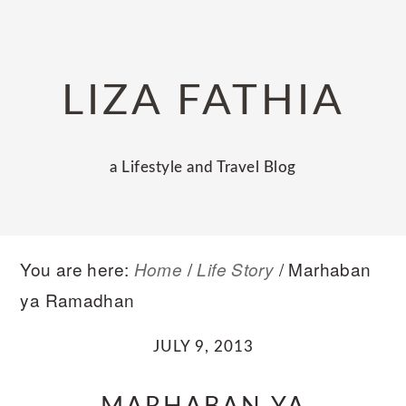
Skip
Skip
Skip
to
to
to
primary
main
primary
LIZA FATHIA
navigation
content
sidebar
a Lifestyle and Travel Blog
You are here:
/
/
Marhaban
Home
Life Story
ya Ramadhan
JULY 9, 2013