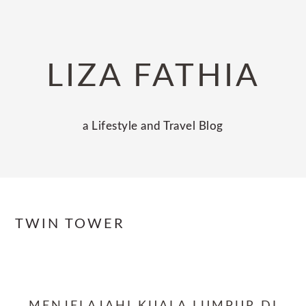
Skip
Skip
Skip
to
to
to
primary
main
primary
LIZA FATHIA
navigation
content
sidebar
a Lifestyle and Travel Blog
TWIN TOWER