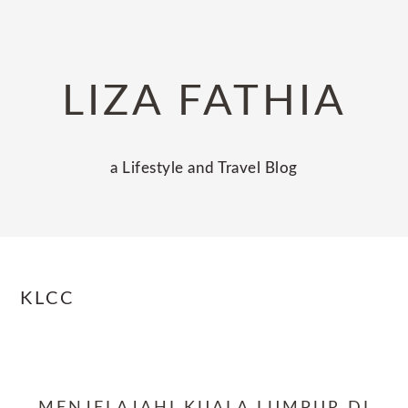
Skip
Skip
Skip
to
to
to
primary
main
primary
LIZA FATHIA
navigation
content
sidebar
a Lifestyle and Travel Blog
KLCC