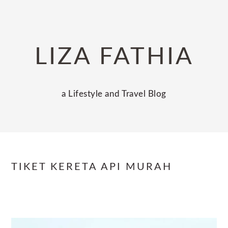
Skip
Skip
Skip
to
to
to
primary
main
primary
LIZA FATHIA
navigation
content
sidebar
a Lifestyle and Travel Blog
TIKET KERETA API MURAH