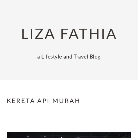
Skip
Skip
Skip
to
to
to
primary
main
primary
LIZA FATHIA
navigation
content
sidebar
a Lifestyle and Travel Blog
KERETA API MURAH