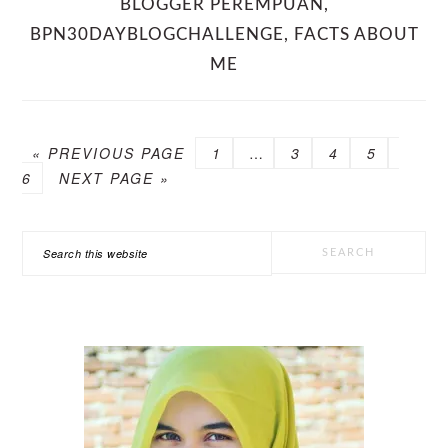
BLOGGER PEREMPUAN
,
BPN30DAYBLOGCHALLENGE
,
FACTS ABOUT
ME
GO
PAGE
Interim
PAGE
PAGE
PAGE
PAGE
«
PREVIOUS PAGE
1
…
3
4
5
TO
GO
pages
6
NEXT PAGE »
TO
omitted
PRIMARY
Search
SIDEBAR
this
website