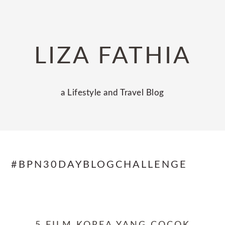
Skip
Skip
Skip
to
to
to
primary
main
primary
LIZA FATHIA
navigation
content
sidebar
a Lifestyle and Travel Blog
#BPN30DAYBLOGCHALLENGE