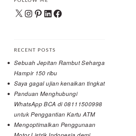
FOLLOW ME
X
Instagram
Pinterest
LinkedIn
Facebook
RECENT POSTS
Sebuah Jepitan Rambut Seharga
Hampir 150 ribu
Saya gagal ujian kenaikan tingkat
Panduan Menghubungi
WhatsApp BCA di 08111500998
untuk Penggantian Kartu ATM
Mengoptimalkan Penggunaan
Motor Listrik Indonesia demi