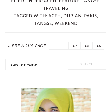
FILED UNDER:
ACEH
,
FEATURE
,
TANGSE
,
TRAVELING
TAGGED WITH:
ACEH
,
DURIAN
,
PAKIS
,
TANGSE
,
WEEKEND
GO
PAGE
Interim
PAGE
PAGE
PAGE
«
PREVIOUS PAGE
1
…
47
48
49
TO
pages
omitted
PRIMARY
Search
SIDEBAR
this
website