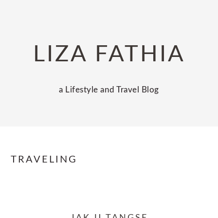
Skip
Skip
Skip
to
to
to
primary
main
primary
LIZA FATHIA
navigation
content
sidebar
a Lifestyle and Travel Blog
TRAVELING