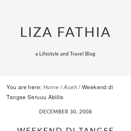
Skip
Skip
Skip
to
to
to
primary
main
primary
LIZA FATHIA
navigation
content
sidebar
a Lifestyle and Travel Blog
You are here:
/
/
Weekend di
Home
Aceh
Tangse Seruuu Abiiiis
DECEMBER 30, 2008