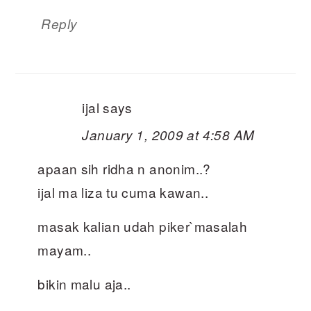
Reply
ijal
says
January 1, 2009 at 4:58 AM
apaan sih ridha n anonim..?
ijal ma liza tu cuma kawan..
masak kalian udah piker`masalah
mayam..
bikin malu aja..