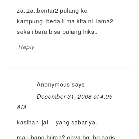
za..za..bentar2 pulang ke
kampung..beda li ma kita ni..lama2
sekali baru bisa pulang hiks..
Reply
Anonymous
says
December 31, 2008 at 4:05
AM
kasihan ijal… yang sabar ya..
mau bang hijrah? ohya bg, bg haris