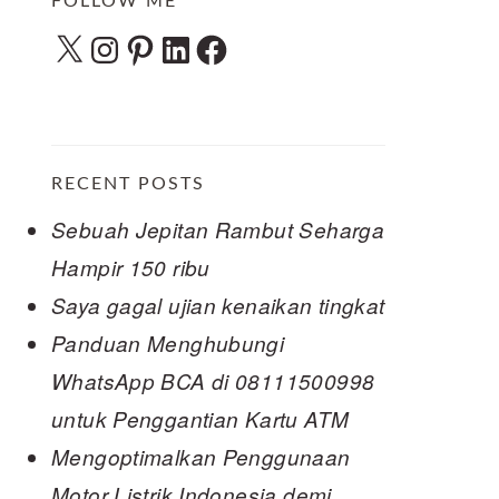
FOLLOW ME
X
Instagram
Pinterest
LinkedIn
Facebook
RECENT POSTS
Sebuah Jepitan Rambut Seharga
Hampir 150 ribu
Saya gagal ujian kenaikan tingkat
Panduan Menghubungi
WhatsApp BCA di 08111500998
untuk Penggantian Kartu ATM
Mengoptimalkan Penggunaan
Motor Listrik Indonesia demi