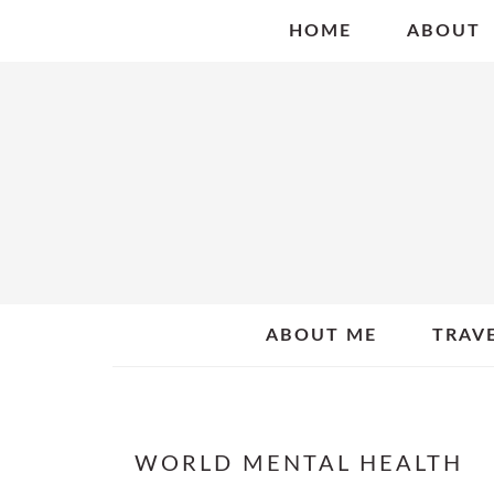
Skip
Skip
Skip
HOME
ABOUT
to
to
to
primary
main
primary
navigation
content
sidebar
ABOUT ME
TRAV
WORLD MENTAL HEALTH