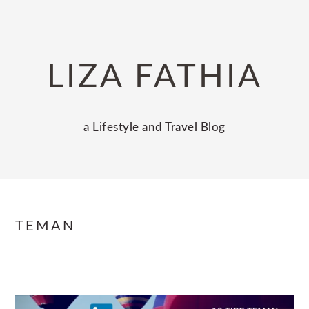
Skip
Skip
Skip
to
to
to
primary
main
primary
LIZA FATHIA
navigation
content
sidebar
a Lifestyle and Travel Blog
TEMAN