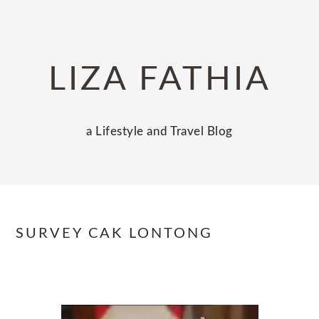
Skip
Skip
Skip
to
to
to
primary
main
primary
LIZA FATHIA
navigation
content
sidebar
a Lifestyle and Travel Blog
SURVEY CAK LONTONG