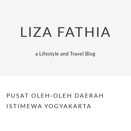
Skip
Skip
Skip
to
to
to
primary
main
primary
LIZA FATHIA
navigation
content
sidebar
a Lifestyle and Travel Blog
PUSAT OLEH-OLEH DAERAH
ISTIMEWA YOGYAKARTA