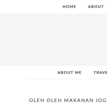
Skip
Skip
Skip
HOME
ABOUT
to
to
to
primary
main
primary
navigation
content
sidebar
ABOUT ME
TRAV
OLEH OLEH MAKANAN JOG