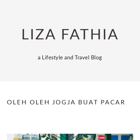
Skip
Skip
Skip
to
to
to
primary
main
primary
LIZA FATHIA
navigation
content
sidebar
a Lifestyle and Travel Blog
OLEH OLEH JOGJA BUAT PACAR