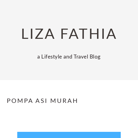
Skip
Skip
Skip
to
to
to
primary
main
primary
LIZA FATHIA
navigation
content
sidebar
a Lifestyle and Travel Blog
POMPA ASI MURAH