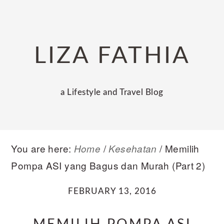
Skip
Skip
Skip
to
to
to
primary
main
primary
LIZA FATHIA
navigation
content
sidebar
a Lifestyle and Travel Blog
You are here:
/
/
Memilih
Home
Kesehatan
Pompa ASI yang Bagus dan Murah (Part 2)
FEBRUARY 13, 2016