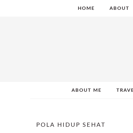
Skip
Skip
Skip
HOME
ABOUT
to
to
to
primary
main
primary
navigation
content
sidebar
ABOUT ME
TRAV
POLA HIDUP SEHAT