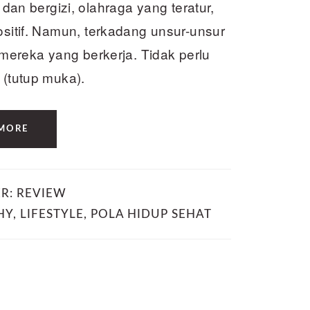
n bergizi, olahraga yang teratur,
ositif. Namun, terkadang unsur-unsur
k mereka yang berkerja. Tidak perlu
 (tutup muka).
MORE
ER:
REVIEW
HY
,
LIFESTYLE
,
POLA HIDUP SEHAT