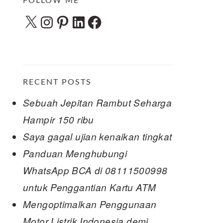
FOLLOW ME
X
Instagram
Pinterest
LinkedIn
Facebook
RECENT POSTS
Sebuah Jepitan Rambut Seharga
Hampir 150 ribu
Saya gagal ujian kenaikan tingkat
Panduan Menghubungi
WhatsApp BCA di 08111500998
untuk Penggantian Kartu ATM
Mengoptimalkan Penggunaan
Motor Listrik Indonesia demi