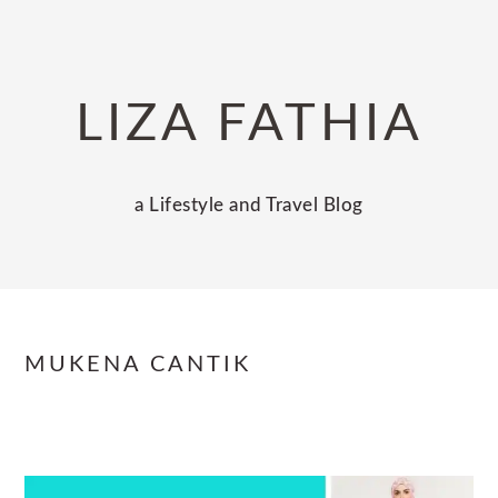
Skip
Skip
Skip
to
to
to
primary
main
primary
LIZA FATHIA
navigation
content
sidebar
a Lifestyle and Travel Blog
MUKENA CANTIK