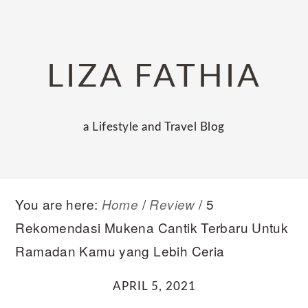
Skip
Skip
Skip
to
to
to
primary
main
primary
LIZA FATHIA
navigation
content
sidebar
a Lifestyle and Travel Blog
You are here:
/
/
5
Home
Review
Rekomendasi Mukena Cantik Terbaru Untuk
Ramadan Kamu yang Lebih Ceria
APRIL 5, 2021