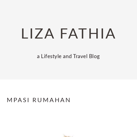
Skip
Skip
Skip
to
to
to
primary
main
primary
LIZA FATHIA
navigation
content
sidebar
a Lifestyle and Travel Blog
MPASI RUMAHAN