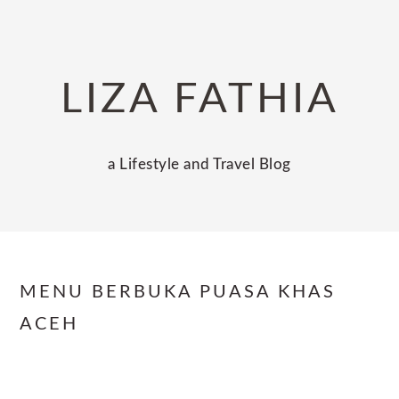
Skip
Skip
Skip
to
to
to
primary
main
primary
LIZA FATHIA
navigation
content
sidebar
a Lifestyle and Travel Blog
MENU BERBUKA PUASA KHAS
ACEH