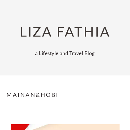
Skip
Skip
Skip
to
to
to
primary
main
primary
LIZA FATHIA
navigation
content
sidebar
a Lifestyle and Travel Blog
MAINAN&HOBI