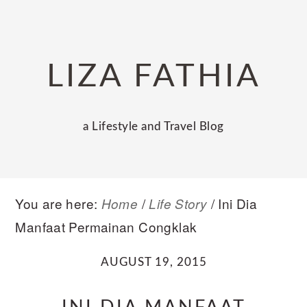
Skip
Skip
Skip
to
to
to
primary
main
primary
LIZA FATHIA
navigation
content
sidebar
a Lifestyle and Travel Blog
You are here:
/
/
Ini Dia
Home
Life Story
Manfaat Permainan Congklak
AUGUST 19, 2015