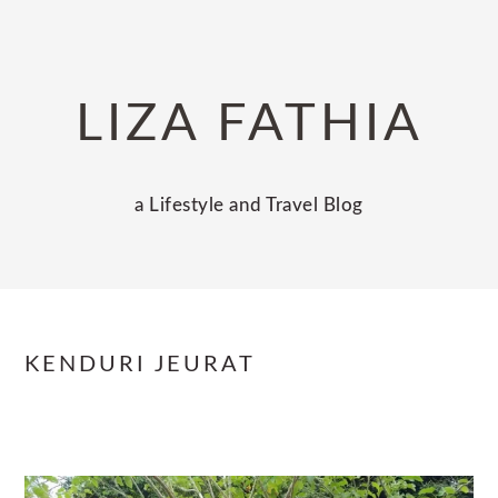
Skip
Skip
Skip
to
to
to
primary
main
primary
LIZA FATHIA
navigation
content
sidebar
a Lifestyle and Travel Blog
KENDURI JEURAT