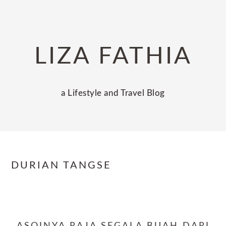
Skip
Skip
Skip
to
to
to
primary
main
primary
LIZA FATHIA
navigation
content
sidebar
a Lifestyle and Travel Blog
DURIAN TANGSE