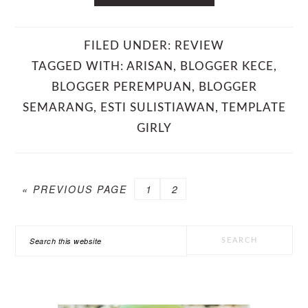
FILED UNDER:
REVIEW
TAGGED WITH:
ARISAN
,
BLOGGER KECE
,
BLOGGER PEREMPUAN
,
BLOGGER
SEMARANG
,
ESTI SULISTIAWAN
,
TEMPLATE
GIRLY
GO
PAGE
PAGE
«
PREVIOUS PAGE
1
2
TO
PRIMARY
Search
SIDEBAR
this
website