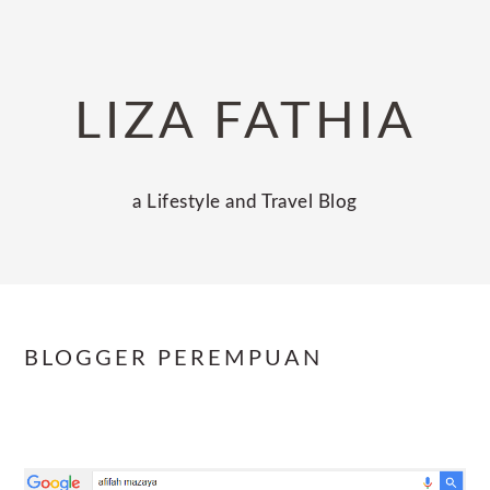
Skip
Skip
Skip
to
to
to
primary
main
primary
LIZA FATHIA
navigation
content
sidebar
a Lifestyle and Travel Blog
BLOGGER PEREMPUAN