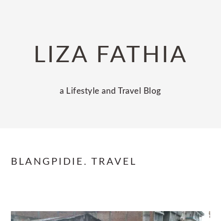
Skip
Skip
Skip
to
to
to
primary
main
primary
LIZA FATHIA
navigation
content
sidebar
a Lifestyle and Travel Blog
BLANGPIDIE. TRAVEL