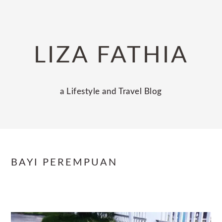
Skip
Skip
Skip
to
to
to
primary
main
primary
LIZA FATHIA
navigation
content
sidebar
a Lifestyle and Travel Blog
BAYI PEREMPUAN