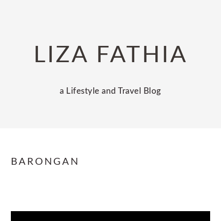
Skip
Skip
Skip
to
to
to
primary
main
primary
LIZA FATHIA
navigation
content
sidebar
a Lifestyle and Travel Blog
BARONGAN