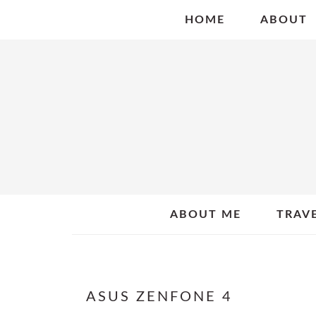
Skip
Skip
Skip
HOME
ABOUT
to
to
to
primary
main
primary
navigation
content
sidebar
ABOUT ME
TRAV
ASUS ZENFONE 4