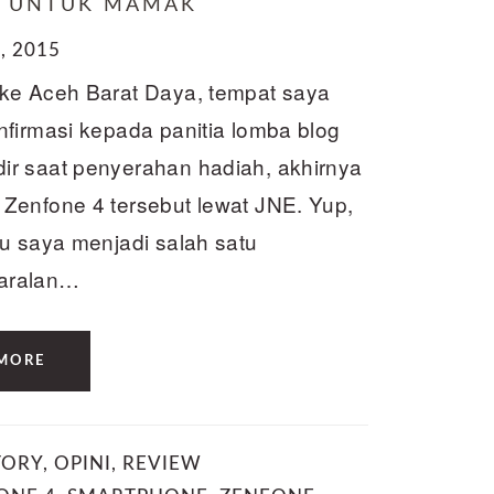
4 UNTUK MAMAK
, 2015
 ke Aceh Barat Daya, tempat saya
nfirmasi kepada panitia lomba blog
ir saat penyerahan hadiah, akhirnya
Zenfone 4 tersebut lewat JNE. Yup,
u saya menjadi salah satu
garalan…
MORE
TORY
,
OPINI
,
REVIEW