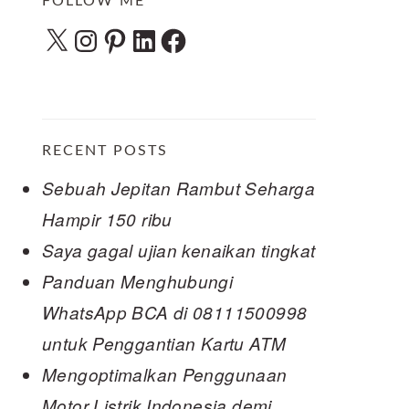
FOLLOW ME
X
Instagram
Pinterest
LinkedIn
Facebook
RECENT POSTS
Sebuah Jepitan Rambut Seharga
Hampir 150 ribu
Saya gagal ujian kenaikan tingkat
Panduan Menghubungi
WhatsApp BCA di 08111500998
untuk Penggantian Kartu ATM
Mengoptimalkan Penggunaan
Motor Listrik Indonesia demi