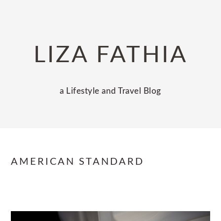
Skip
Skip
Skip
to
to
to
primary
main
primary
LIZA FATHIA
navigation
content
sidebar
a Lifestyle and Travel Blog
AMERICAN STANDARD