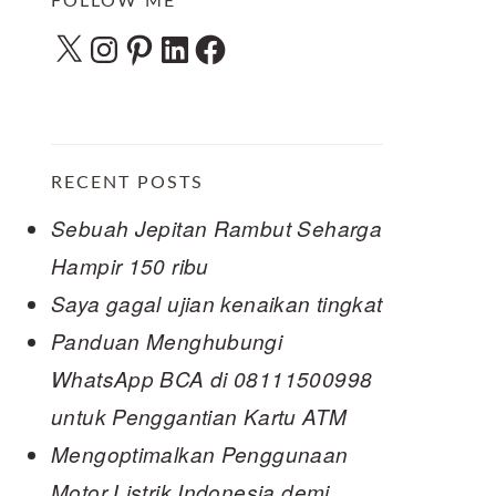
FOLLOW ME
X
Instagram
Pinterest
LinkedIn
Facebook
RECENT POSTS
Sebuah Jepitan Rambut Seharga
Hampir 150 ribu
Saya gagal ujian kenaikan tingkat
Panduan Menghubungi
WhatsApp BCA di 08111500998
untuk Penggantian Kartu ATM
Mengoptimalkan Penggunaan
Motor Listrik Indonesia demi