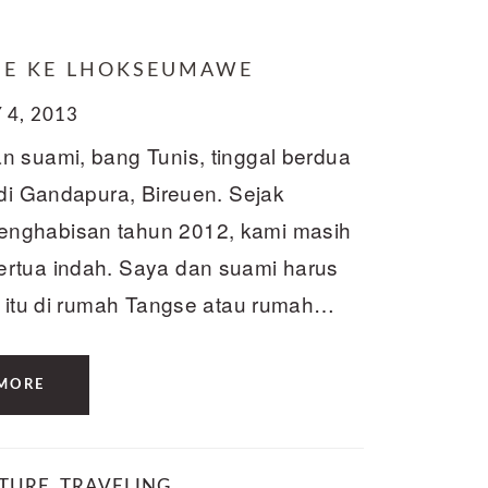
BE KE LHOKSEUMAWE
4, 2013
n suami, bang Tunis, tinggal berdua
 di Gandapura, Bireuen. Sejak
enghabisan tahun 2012, kami masih
ertua indah. Saya dan suami harus
h itu di rumah Tangse atau rumah…
MORE
TURE
,
TRAVELING