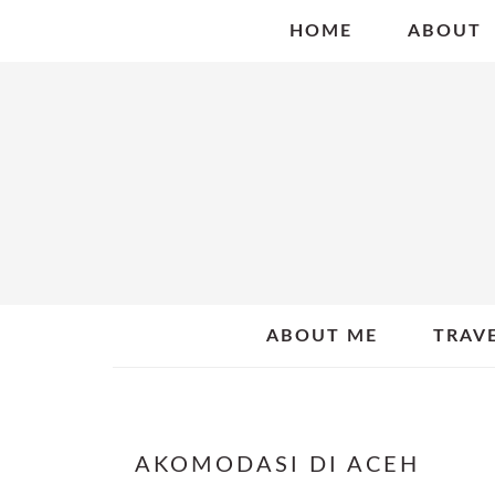
Skip
Skip
Skip
HOME
ABOUT
to
to
to
primary
main
primary
navigation
content
sidebar
ABOUT ME
TRAV
AKOMODASI DI ACEH