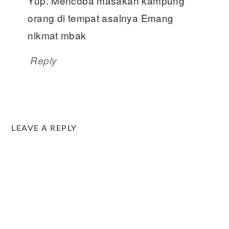
Yup. Mencoba masakan kampung
orang di tempat asalnya Emang
nikmat mbak
Reply
LEAVE A REPLY