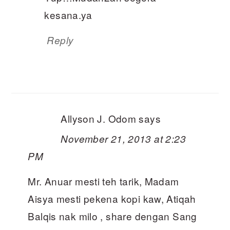
kesana.ya
Reply
Allyson J. Odom
says
November 21, 2013 at 2:23
PM
Mr. Anuar mesti teh tarik, Madam
Aisya mesti pekena kopi kaw, Atiqah
Balqis nak milo , share dengan Sang