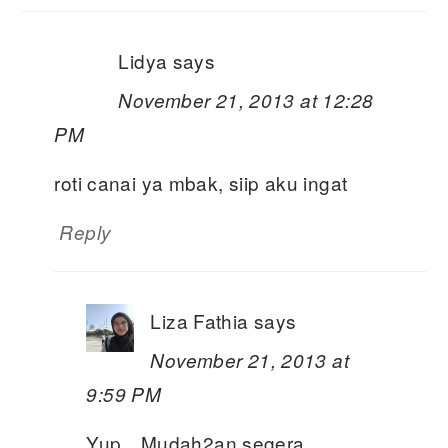
Lidya
says
November 21, 2013 at 12:28
PM
roti canai ya mbak, siip aku ingat
Reply
Liza Fathia
says
November 21, 2013 at
9:59 PM
Yup…Mudah2an segera