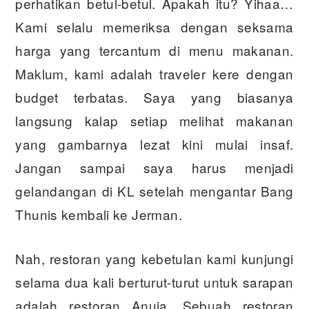
perhatikan betul-betul. Apakah itu? Yihaa…
Kami selalu memeriksa dengan seksama
harga yang tercantum di menu makanan.
Maklum, kami adalah traveler kere dengan
budget terbatas. Saya yang biasanya
langsung kalap setiap melihat makanan
yang gambarnya lezat kini mulai insaf.
Jangan sampai saya harus menjadi
gelandangan di KL setelah mengantar Bang
Thunis kembali ke Jerman.
Nah, restoran yang kebetulan kami kunjungi
selama dua kali berturut-turut untuk sarapan
adalah restoran Anuja. Sebuah restoran