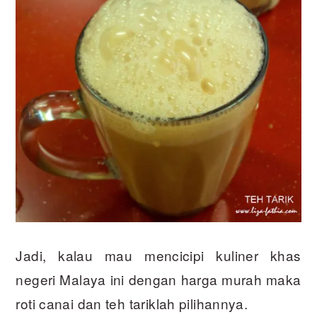
Jadi, kalau mau mencicipi kuliner khas
negeri Malaya ini dengan harga murah maka
roti canai dan teh tariklah pilihannya.