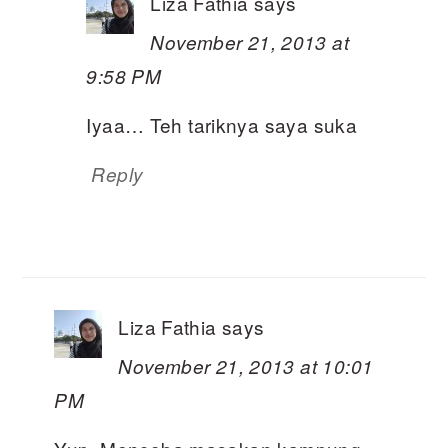
Liza Fathia
says
November 21, 2013 at
9:58 PM
Iyaa… Teh tariknya saya suka
Reply
Liza Fathia
says
November 21, 2013 at 10:01
PM