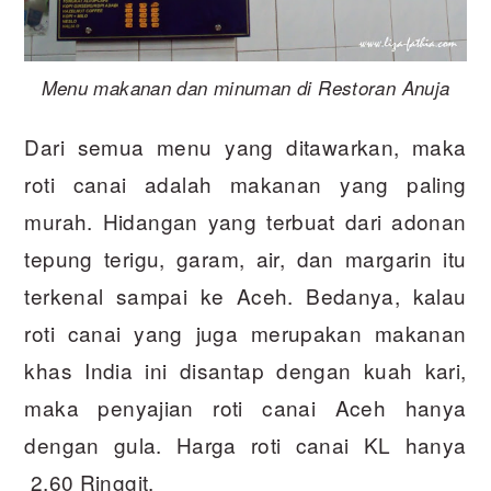
Menu makanan dan minuman di Restoran Anuja
Dari semua menu yang ditawarkan, maka
roti canai adalah makanan yang paling
murah. Hidangan yang terbuat dari adonan
tepung terigu, garam, air, dan margarin itu
terkenal sampai ke Aceh. Bedanya, kalau
roti canai yang juga merupakan makanan
khas India ini disantap dengan kuah kari,
maka penyajian roti canai Aceh hanya
dengan gula. Harga roti canai KL hanya
2.60 Ringgit.