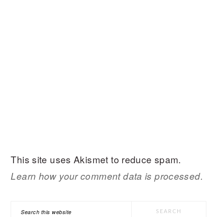
This site uses Akismet to reduce spam.
Learn how your comment data is processed.
PRIMARY
Search