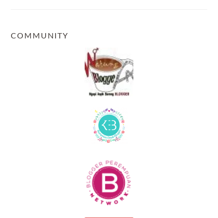
COMMUNITY